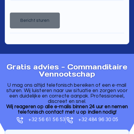
Bericht sturen
A
l
t
e
r
n
a
Gratis advies - Commanditaire
t
i
Vennootschap
v
e
:
U mag ons altijd telefonisch bereiken of een e-mail
sturen. Wij luisteren naar uw situatie en zorgen voor
een duidelijke en correcte aanpak. Professioneel,
discreet en snel.
Wij reageren op alle e-mails binnen 24 uur en nemen
telefonisch contact met u op indien nodig!
+32 56 61 56 53
+32 484 96 30 05