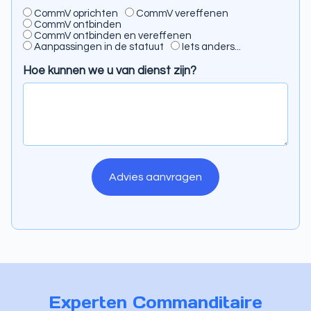
CommV oprichten
CommV vereffenen
CommV ontbinden
CommV ontbinden en vereffenen
Aanpassingen in de statuut
Iets anders...
Hoe kunnen we u van dienst zijn?
Advies aanvragen
A
l
t
e
r
n
a
t
i
Experten Commanditaire
v