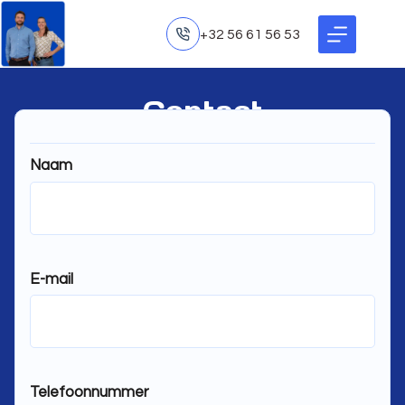
+32 56 61 56 53
Contact
We reageren binnen 24u op uw e-mail
+32 56 61 56 53
Naam
info@commanditaire-vennootschap.be
E-mail
Telefoonnummer